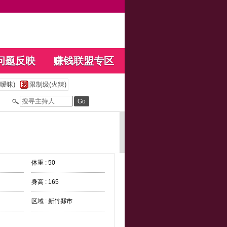
问题反映
赚钱联盟专区
暧昧)
限制级(火辣)
体重 : 50
身高 : 165
区域 : 新竹縣市