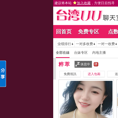
建议将本站
加入收藏
，方便日后找寻
回首页
免费专区
点
业绩排行
一对多收费
一对一收费
全部在線
台妹专区
內地主播
粹萃
休息中
免費視訊
进入包厢
送