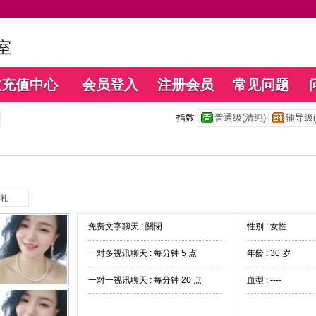
数充值中心
会员登入
注册会员
常见问题
指数
普通级(清纯)
辅导级(
礼
免费文字聊天 :
關閉
性别 : 女性
一对多视讯聊天 :
每分钟 5 点
年龄 : 30 岁
一对一视讯聊天 :
每分钟 20 点
血型 : ----