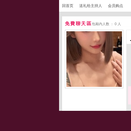
回首页
送礼给主持人
会员购点
免費聊天區
包厢内人数 ： 0 人