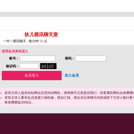
您即将进入 [
狄儿视讯聊天室
]
一对一视讯聊天 : 每分钟
50
点
使用会员身份进入
帐号 :
密码 :
验证码 :
加入会员
若有主持人提供别站网址拉您到别网站，请将聊天记录提供我们，经查属实网站会免费赠送
若有主持人要求会员直接汇钱给她，请勿汇钱，请会员记录聊天内容或留下主持人银行帐
将免费赠送2000点。