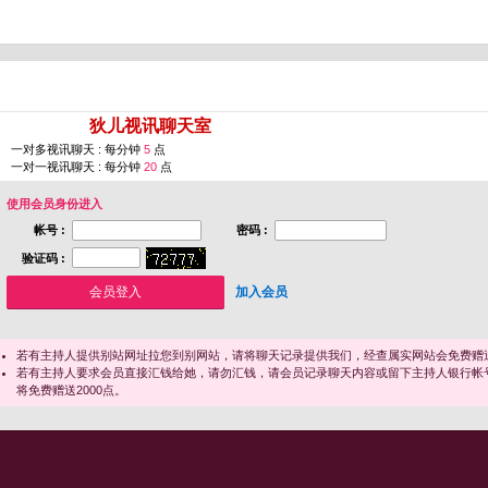
您即将进入 [
狄儿视讯聊天室
]
一对多视讯聊天 : 每分钟
5
点
一对一视讯聊天 : 每分钟
20
点
使用会员身份进入
帐号 :
密码 :
验证码 :
加入会员
若有主持人提供别站网址拉您到别网站，请将聊天记录提供我们，经查属实网站会免费赠送
若有主持人要求会员直接汇钱给她，请勿汇钱，请会员记录聊天内容或留下主持人银行帐
将免费赠送2000点。