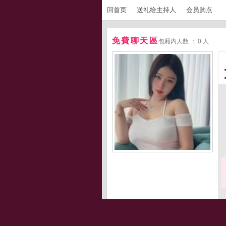
回首页
送礼给主持人
会员购点
免費聊天區
包厢内人数 ： 0 人