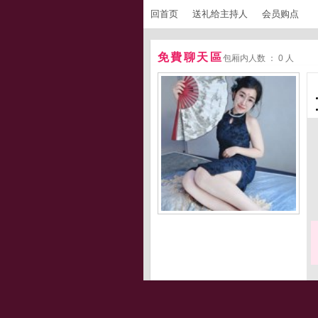
回首页
送礼给主持人
会员购点
免費聊天區
包厢内人数 ： 0 人