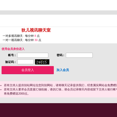
您即将进入 [
狄儿视讯聊天室
]
一对多视讯聊天 : 每分钟
8
点
一对一视讯聊天 : 每分钟
30
点
使用会员身份进入
帐号 :
密码 :
验证码 :
加入会员
若有主持人提供别站网址拉您到别网站，请将聊天记录提供我们，经查属实网站会免费赠送
若有主持人要求会员直接汇钱给她，请勿汇钱，请会员记录聊天内容或留下主持人银行帐
将免费赠送2000点。