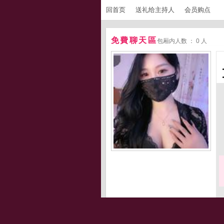
回首页
送礼给主持人
会员购点
免費聊天區
包厢内人数 ： 0 人