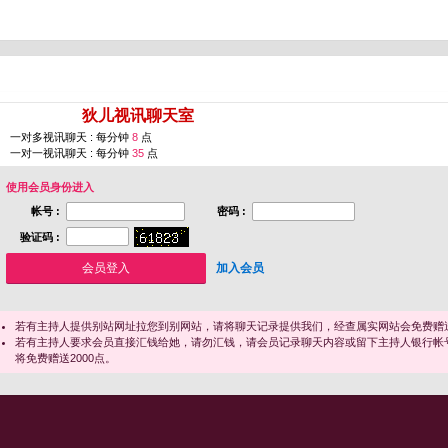
您即将进入 [
狄儿视讯聊天室
]
一对多视讯聊天 : 每分钟
8
点
一对一视讯聊天 : 每分钟
35
点
使用会员身份进入
帐号 :
密码 :
验证码 :
加入会员
若有主持人提供别站网址拉您到别网站，请将聊天记录提供我们，经查属实网站会免费赠送
若有主持人要求会员直接汇钱给她，请勿汇钱，请会员记录聊天内容或留下主持人银行帐
将免费赠送2000点。